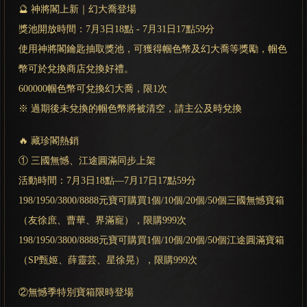
🔮 神將閣上新｜幻大喬登場
獎池開放時間：7月3日18點 - 7月31日17點59分
使用神將閣鑰匙抽取獎池，可獲得帼色幣及幻大喬等獎勵，帼色
幣可於兌換商店兌換好禮。
600000帼色幣可兌換幻大喬，限1次
※ 過期後未兌換的帼色幣將被清空，請主公及時兌換
🔥 藏珍閣熱銷
① 三國無憾、江途圓滿同步上架
活動時間：7月3日18點—7月17日17點59分
198/1950/3800/8888元寶可購買1個/10個/20個/50個三國無憾寶箱
（友徐庶、曹華、界滿寵），限購999次
198/1950/3800/8888元寶可購買1個/10個/20個/50個江途圓滿寶箱
（SP甄姬、薛靈芸、星徐晃），限購999次
②無憾季特別寶箱限時登場