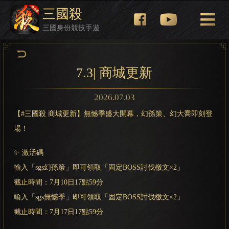
三國殺
三國身份競技手遊
7.3| 商城更新
2026.07.03
【#三國殺 商城更新】無憾季盛大開幕，幻孫策、幻大喬即刻登
場！
✨ 激活碼
輸入「sgs幻孫策」即可領取「固定BOSS討伐檄文×2」
截止時間：7月10日17點59分
輸入「sgs無憾季」即可領取「固定BOSS討伐檄文×2」
截止時間：7月17日17點59分