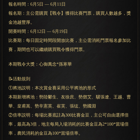
報名時間：6月5日 — 6月11日
報名期：主公需購買【戰令】獲得比賽門票，購買人數越多，獎
金池越豐厚。
開賽時間：6月12日 — 6月19日
比賽期：每日固定時間段開放比賽，主公需消耗門票報名參加比
賽，期間也可以繼續購買戰令獲得門票。
本期戰令大獎：心御萬念*孫寒華
📝活動規則
①將池説明：本次賞金賽采用公平將池的形式
本期新增將池：勢陸鬱生、友徐庶、勢鄧艾、驥張遼、王越、曹
華、皇甫嵩、勢辛憲英、崔芙、張纮、勢國淵
②倍率説明：每場比賽底註為300比賽金豆，主公可自由選擇倍
率，最高為3倍，地主每局入場消耗的比賽金豆為2*100*當場倍
率，農民消耗的金豆為100*當場倍率。