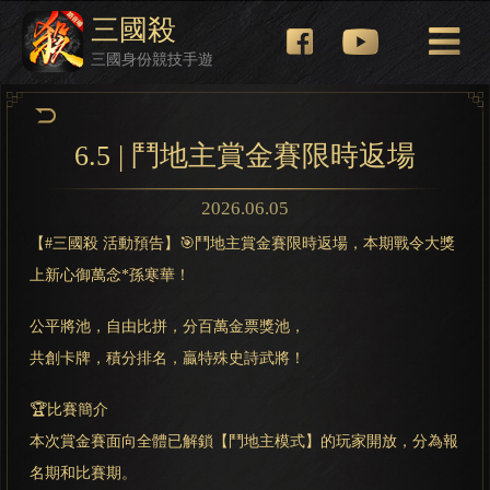
三國殺
三國身份競技手遊
6.5 | 鬥地主賞金賽限時返場
2026.06.05
【#三國殺 活動預告】🎯鬥地主賞金賽限時返場，本期戰令大獎
上新心御萬念*孫寒華！
公平將池，自由比拼，分百萬金票獎池，
共創卡牌，積分排名，贏特殊史詩武將！
🏆比賽簡介
本次賞金賽面向全體已解鎖【鬥地主模式】的玩家開放，分為報
名期和比賽期。