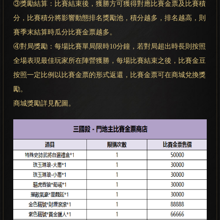
③獎勵結算：比賽結束後，獲勝方可獲得對應比賽金票及比賽積
分，比賽積分將影響動態排名獎勵池，積分越多，排名越高，則
賽季末結算時瓜分比賽金票越多。
④對局獎勵：每場比賽單局限時10分鐘，若對局超出時長則按照
全場表現最佳玩家所在陣營獲勝，每場比賽結束之後，比賽金豆
按照一定比例以比賽金票的形式返還，比賽金票可在商城兌換獎
勵。
商城獎勵詳見配圖。