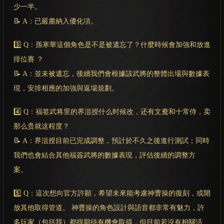
少一半。
📝 A：已嚴肅納入優化項。
3️⃣ Q：孫寒華這個角色是不是被遺忘了？什麼時候會加強和放進
排位賽 ？
📝 A：並未被遺忘，後續我們會根據該武將的整體出場與數據表
現，安排相應的加強與返場規劃。
4️⃣ Q：福签武将里的界沮授什么时候改，还有文鸯和十常侍，卖
那么贵就这程度？
📝 A：界沮授目前已完成調整，預計於不久之後進行測試；同時
我們也會結合其他福簽武將的數據表現，評估後續的調整方
案。
5️⃣ Q：這次想向官方許願，希望未來能考慮神曹操的復刻，或開
放其他取得管道。 神曹操的角色設計與語音都非常有魅力，許
多玩家（包括我）都很期待有機會取得，但目前若沒有相關活