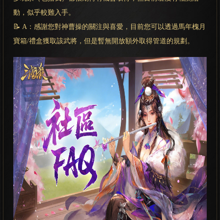
動，似乎較難入手。
📝 A：感謝您對神曹操的關注與喜愛，目前您可以透過馬年槐月
寶箱/禮盒獲取該武將，但是暫無開放額外取得管道的規劃。