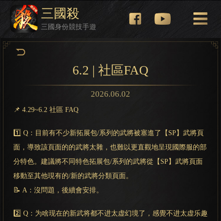
三國殺
三國身份競技手遊
6.2 | 社區FAQ
2026.06.02
📌 4.29~6.2 社區 FAQ
1️⃣ Q：目前有不少新拓展包/系列的武將被塞進了【SP】武將頁
面，導致該頁面的的武將太雜，也難以更直觀地呈現國際服的部
分特色。建議將不同特色拓展包/系列的武將從【SP】武將頁面
移動至其他現有的/新的武將分類頁面。
📝 A：沒問題，後續會安排。
2️⃣ Q：为啥现在的新武将都不进太虚幻境了，感覺不进太虚乐趣