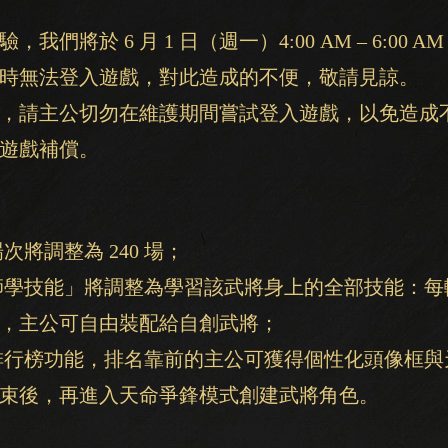
們將於 6 月 1 日（週一）4:00 AM – 6:00 
時無法登入遊戲，對此造成的不便，敬請見諒。
，請主公切勿在維護期間嘗試登入遊戲，以免造成
遊戲補償。
將調整為 240 場；
師學技能」將調整為學習該武將身上的全部技能：每
，主公可自由裝配給自創武將；
排行榜功能，排名靠前的主公可獲得個性化頭像框與
束後，再進入天命爭鋒模式創建武將角色。