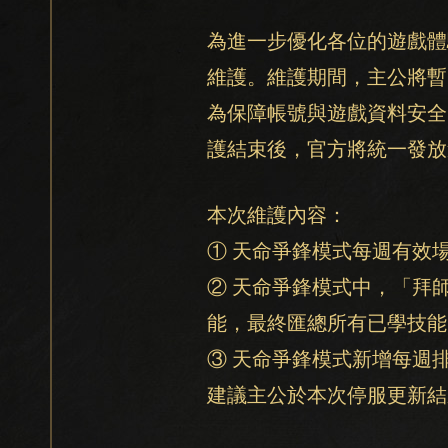
為進一步優化各位的遊戲體驗，我
維護。維護期間，主公將暫
為保障帳號與遊戲資料安全
護結束後，官方將統一發放
本次維護內容：
① 天命爭鋒模式每週有效場次
② 天命爭鋒模式中，「拜
能，最終匯總所有已學技能
③ 天命爭鋒模式新增每週
建議主公於本次停服更新結