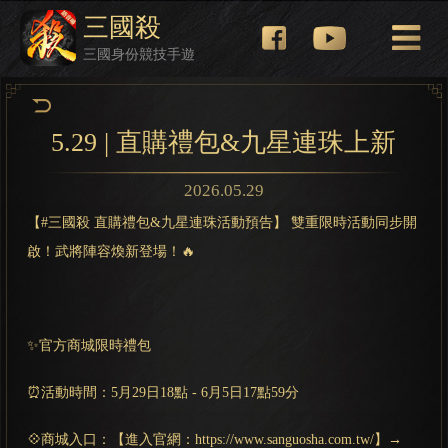
三國殺
三國身份競技手遊
5.29 | 直購禮包&九星連珠上新
2026.05.29
【#三國殺 直購禮包&九星連珠活動預告】 雙重限時活動同步開
啟！武將陣容煥新登場！🔥
✨官方商城限時禮包
⏰活動時間：5月29日18點 - 6月5日17點59分
💠商城入口：【進入官網：https://www.sanguosha.com.tw/】→