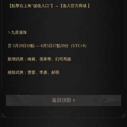
【點擊右上角"儲值入口"】→【進入官方商城 】
✨九星連珠
⏰ 5月29日10點 — 6月5日17點59分（UTC+8）
新增武將：橋蕤、孫寒華、幻司馬懿
移除武將：曹嬰、李彥、郝萌
返回頂部