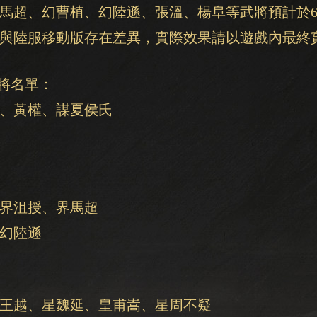
馬超、幻曹植、幻陸遜、張溫、楊阜等武將預計於
與陸服移動版存在差異，實際效果請以遊戲內最終
將名單：
、黃權、謀夏侯氏
界沮授、界馬超
幻陸遜
王越、星魏延、皇甫嵩、星周不疑