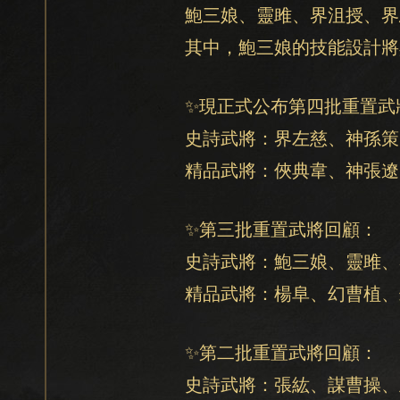
鮑三娘、靈雎、界沮授、界
其中，鮑三娘的技能設計將
✨現正式公布第四批重置武
史詩武將：界左慈、神孫策
精品武將：俠典韋、神張遼
✨第三批重置武將回顧：
史詩武將：鮑三娘、靈雎、
精品武將：楊阜、幻曹植、
✨第二批重置武將回顧：
史詩武將：張紘、謀曹操、