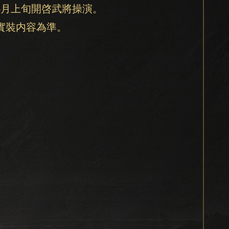
6月上旬開啓武將操演。
實裝内容為準。