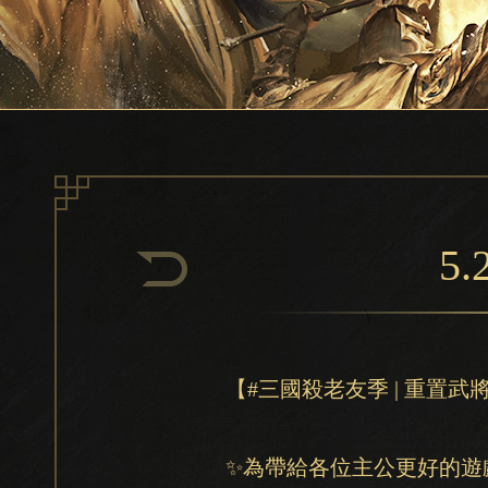
5
【#三國殺老友季 | 重置
✨為帶給各位主公更好的遊