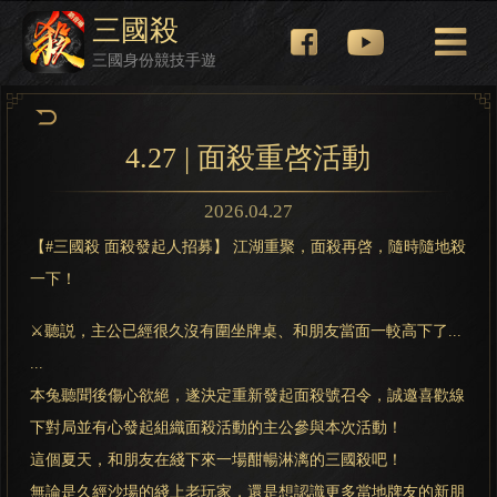
三國殺
三國身份競技手遊
4.27 | 面殺重啓活動
2026.04.27
【#三國殺 面殺發起人招募】 江湖重聚，面殺再啓，隨時隨地殺
一下！
⚔️聽説，主公已經很久沒有圍坐牌桌、和朋友當面一較高下了...
...
本兔聽聞後傷心欲絕，遂決定重新發起面殺號召令，誠邀喜歡線
下對局並有心發起組織面殺活動的主公參與本次活動！
這個夏天，和朋友在綫下來一場酣暢淋漓的三國殺吧！
無論是久經沙場的綫上老玩家，還是想認識更多當地牌友的新朋