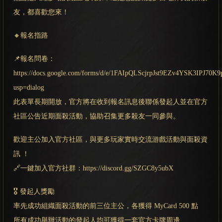
友，都喜歡您來！
🔸報名指路
📌報名問卷：
https://docs.google.com/forms/d/e/1FAIpQLScjrpJst9EZv4YSK3IPJ7
usp=dialog
此表單長期開放，官方將在收到報名訊息後聯係發起人並在官方
社區公告近期面殺活動，協助召集更多殺友一同參與。
歡迎主公加入官方社區，與更多玩家實時交流游戲活動與面殺資
訊 ！
🔗一鍵加入官方社群：https://discord.gg/SZGC8y5ubX
🎖️ 發起人獎勵
率先成功組織面殺活動的前三位主公，各獲得 MyCard 500 點
所有成功舉辦活動的發起人均可獲得一套官方卡牌周邊