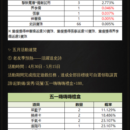
✨ 五月活動速覽
① 老友季預熱——活躍送史詩
活動時間：4月30日 - 5月15日
活動期間完成指定遊戲任務，達成全部目標後可自選領取謀賈
詡/起劉備/裴秀/花鬘/五一嗨嗨嗨禮盒×188。