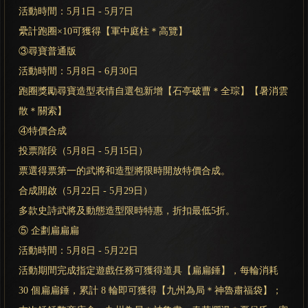
活動時間：5月1日 - 5月7日
纍計跑圈×10可獲得【軍中庭柱＊高覽】
③尋寶普通版
活動時間：5月8日 - 6月30日
跑圈獎勵尋寶造型表情自選包新增【石亭破曹＊全琮】【暑消雲
散＊關索】
④特價合成
投票階段（5月8日 - 5月15日）
票選得票第一的武將和造型將限時開放特價合成。
合成開啟（5月22日 - 5月29日）
多款史詩武將及動態造型限時特惠，折扣最低5折。
⑤ 企劃扁扁扁
活動時間：5月8日 - 5月22日
活動期間完成指定遊戲任務可獲得道具【扁扁錘】，每輪消耗
30 個扁扁錘，累計 8 輪即可獲得【九州為局＊神魯肅福袋】；