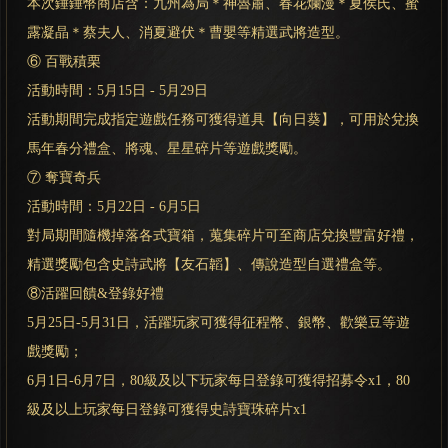
本次錘錘幣商店含：九州為局＊神魯肅、春花爛漫＊夏侯氏、蜜
露凝晶＊蔡夫人、消夏避伏＊曹嬰等精選武將造型。
⑥ 百戰積栗
活動時間：5月15日 - 5月29日
活動期間完成指定遊戲任務可獲得道具【向日葵】，可用於兌換
馬年春分禮盒、將魂、星星碎片等遊戲獎勵。
⑦ 奪寶奇兵
活動時間：5月22日 - 6月5日
對局期間隨機掉落各式寶箱，蒐集碎片可至商店兌換豐富好禮，
精選獎勵包含史詩武將【友石韜】、傳說造型自選禮盒等。
⑧活躍回饋&登錄好禮
5月25日-5月31日，活躍玩家可獲得征程幣、銀幣、歡樂豆等遊
戲獎勵；
6月1日-6月7日，80級及以下玩家每日登錄可獲得招募令x1，80
級及以上玩家每日登錄可獲得史詩寶珠碎片x1