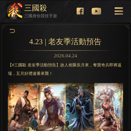
三國殺
三國身份競技手遊
4.23 | 老友季活動預告
2026.04.24
【#三國殺 老友季活動預告】故人相聚辰月來，奪寶奇兵即將返
場，五月好禮連番來襲！