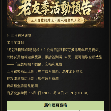
✨ 五月福利速覽
①月度簽到
5月簽到活動即將開啟！主公每日簽到即可獲得馬年辰月寶箱、
武將試用包等遊戲獎勵。累計簽到滿 14 天，更可領取全新造型
——「孫劉聯姻＊劉備」②福利兌換
五月銀幣商店上新：馬年辰月寶箱、馬年辰月禮盒
征程獎章商店上新：馬年辰月寶箱
寶箱禮盒詳情見配圖
商店兌換時間：5月1日 0:00 - 5月31日 23:59（UTC+8）