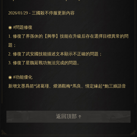
2026/01/29 - 三國殺不停服更新內容
◉ #問題修復
1. 修復了界孫休的【興學】技能在升級后存在選擇目標異常的問
題；
2. 修復了武安國技能描述文本顯示不正確的問題；
3. 修復了星魏延戰功無法完成的問題。
◉ #功能優化
新增文墨爲箭*諸葛瑾、煨酒觀梅*馬良、情定緣起*鮑三娘語音
返回頂部