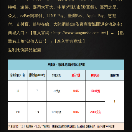
轉帳、遠傳、臺灣大哥大、中華(行動/市話/寬頻)、臺灣之星、
亞太、ezPay簡單付、LINE Pay、臺灣Pay、Apple Pay、悠遊
付、支付寶、銀聯在線、大陸網銀(請依廠商實際開通金流為主)
商城入口：【進入官網：https://www.sanguosha.com.tw/】→ 【點
擊右上角“儲值入口”】→【進入官方商城 】
返利比例詳見配圖